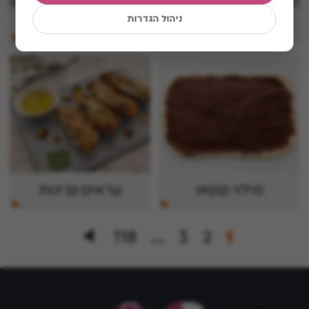
ניהול הגדרות
ביצת עין על טורטיה
מילוי קינמון
מילוי קקאו
עראיס גבינות
118
…
3
2
1