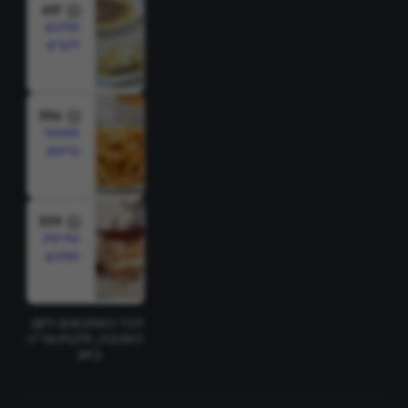
617
מתכון
לקרפ
צרפתי
556
פסטה
ברוטב
רוזה
539
טירמיסו
מתכון
לכל המתכונים ליום
האהבה, ולנטיין וט''ו
באב