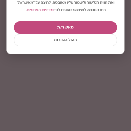
ואת חווית הגלישה ולשמור עליו מאובטח. לחיצה על "מאשר/ת"
היא הסכמה לשימוש בעוגיות לפי
מדיניות הפרטיות
.
מאשר/ת
ניהול הגדרות