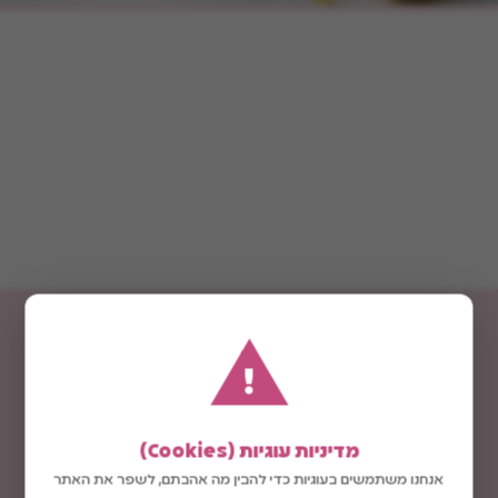
!
מדיניות עוגיות (Cookies)
אנחנו משתמשים בעוגיות כדי להבין מה אהבתם, לשפר את האתר