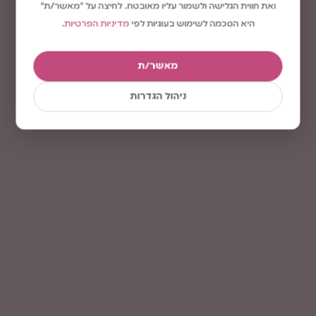
ואת חווית הגלישה ולשמור עליו מאובטח. לחיצה על "מאשר/ת"
היא הסכמה לשימוש בעוגיות לפי
מדיניות הפרטיות
.
מאשר/ת
ניהול הגדרות