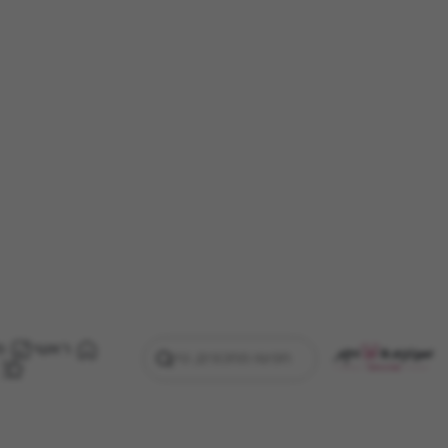
ראשי
מ