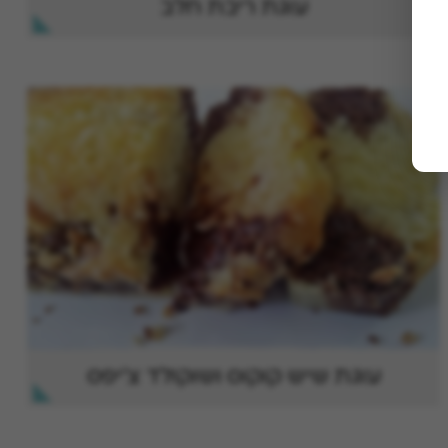
עוגת ריבת חלב
עוגת שיש קוקוס ושוקולד צ'יפס