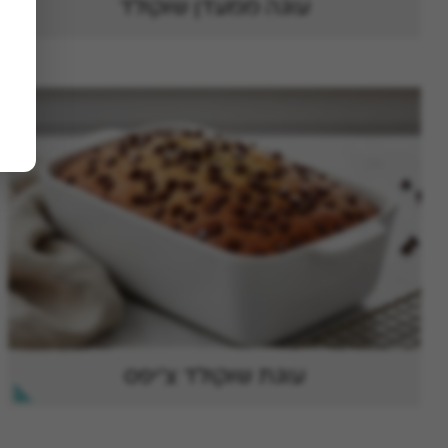
עוגה ממעדן שוקולד
עוגת שוקולד צ'יפס