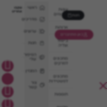
ראשי
עקבו
עוגות
אחרינו
וקינוחים
חנות
מדריכים
ארוחות
ערוצים
כאן מתחברים
בישול
חנות
וצליה
הסיפור
מתכונים
שלי
למרקים
המגזין
מתכונים
לפשטידות
צור
קשר
תוספות