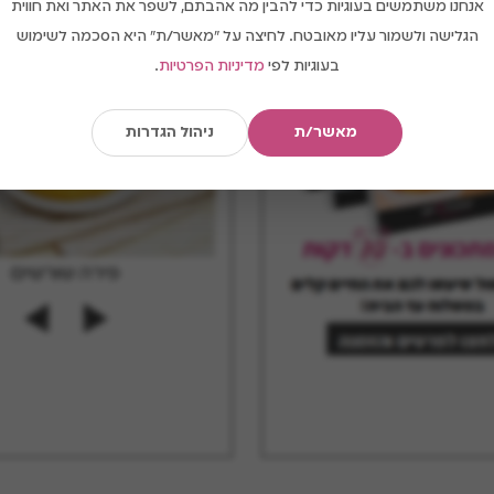
פרי מתכונים
עוד מתכונים
אנחנו משתמשים בעוגיות כדי להבין מה אהבתם, לשפר את האתר ואת חווית
הגלישה ולשמור עליו מאובטח. לחיצה על "מאשר/ת" היא הסכמה לשימוש
בעוגיות לפי
מדיניות הפרטיות
.
מאשר/ת
ניהול הגדרות
פירה שורשים
מלבי פרווה