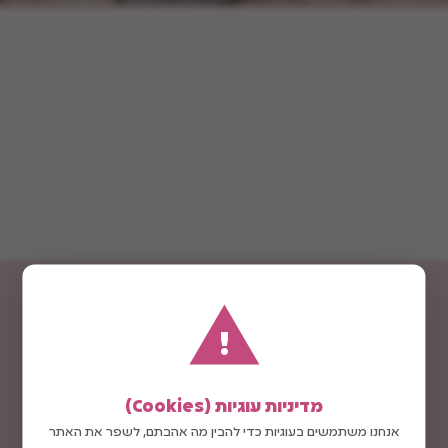
!
מדיניות עוגיות (Cookies)
אנחנו משתמשים בעוגיות כדי להבין מה אהבתם, לשפר את האתר