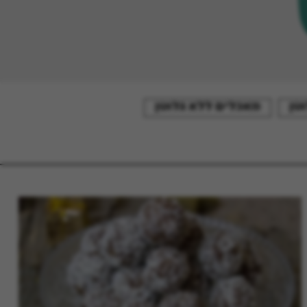
טן
מאכלים ללא גלוטן