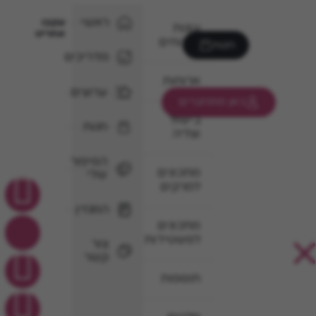
ראשי
עקבו
עוגות
אחרינו
וקינוחים
חנות
מדריכים
ארוחות
ערוצים
כאן מתחברים
בישול
חנות
וצליה
הסיפור
מתכונים
שלי
למרקים
המגזין
מתכונים
לפשטידות
צור
קשר
תוספות