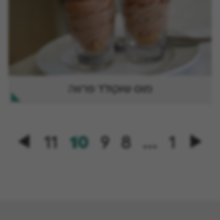
מוס שוקולד פרווה
11
10
9
8
…
1