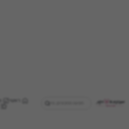
ראשי
מ