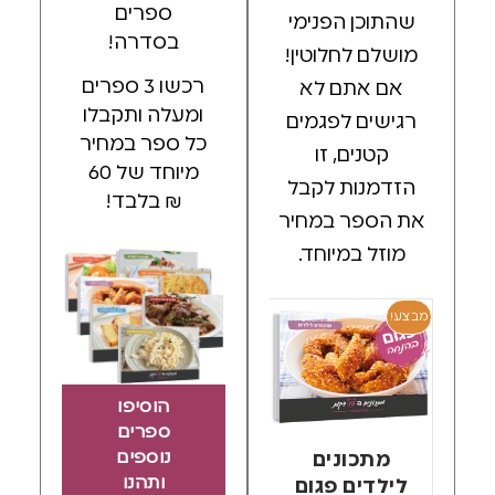
ספרים
שהתוכן הפנימי
בסדרה!
מושלם לחלוטין!
רכשו 3 ספרים
אם אתם לא
ומעלה ותקבלו
רגישים לפגמים
כל ספר במחיר
קטנים, זו
מיוחד של 60
הזדמנות לקבל
₪ בלבד!
את הספר במחיר
מוזל במיוחד.
מבצע!
מבצע!
מבצע
הוסיפו
ספרים
נוספים
ונים
מתכונים
מתכונים ללא
ותהנו
ים פגום
דיאטטיים
גלוטן פגום