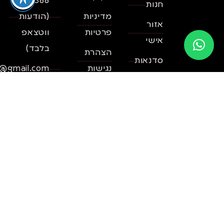
8633368
חנות
מדיניות
(הודעות
אזור
פרטיות
ווטצאפ
אישי
בלבד)
הצהרת
סדנאות
נגישות
il@gmail.com
צור קשר
ספרי
כתובת:
מתכונים
ראשון
לציון