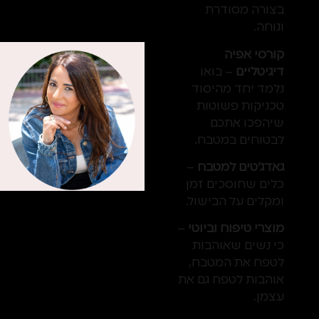
בצורה מסודרת
ונוחה.
קורסי אפיה
דיגיטליים
– בואו
נלמד יחד מהיסוד
טכניקות פשוטות
שיהפכו אתכם
לבטוחים במטבח.
גאדג'טים למטבח
–
כלים שחוסכים זמן
ומקלים על הבישול.
מוצרי טיפוח וביוטי
–
כי נשים שאוהבות
לטפח את המטבח,
אוהבות לטפח גם את
עצמן.