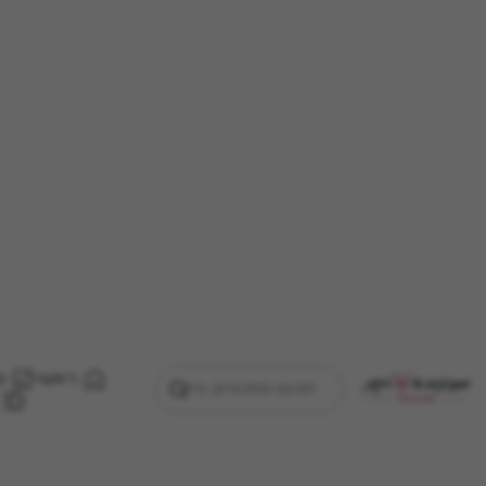
ראשי
מ