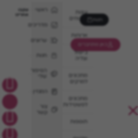
ראשי
עקבו
עוגות
אחרינו
וקינוחים
חנות
מדריכים
ארוחות
ערוצים
כאן מתחברים
בישול
חנות
וצליה
הסיפור
מתכונים
שלי
למרקים
המגזין
מתכונים
לפשטידות
צור
קשר
תוספות