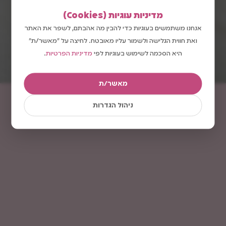
מדיניות עוגיות (Cookies)
אנחנו משתמשים בעוגיות כדי להבין מה אהבתם, לשפר את האתר
ואת חווית הגלישה ולשמור עליו מאובטח. לחיצה על "מאשר/ת"
היא הסכמה לשימוש בעוגיות לפי
מדיניות הפרטיות
.
333
הכינו ואהבו
מאשר/ת
ניהול הגדרות