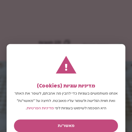
231 תגובות
אפרת סיאצ'י
מתכונים ב-10 דקות
!
מדיניות עוגיות (Cookies)
אנחנו משתמשים בעוגיות כדי להבין מה אהבתם, לשפר את האתר
ואת חווית הגלישה ולשמור עליו מאובטח. לחיצה על "מאשר/ת"
היא הסכמה לשימוש בעוגיות לפי
מדיניות הפרטיות
.
מאשר/ת