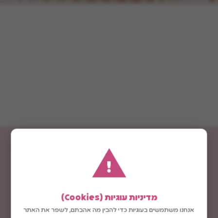
!
מדיניות עוגיות (Cookies)
אנחנו משתמשים בעוגיות כדי להבין מה אהבתם, לשפר את האתר