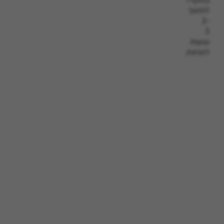
במקרר
למשך
2-
3
שעות
לפחות.