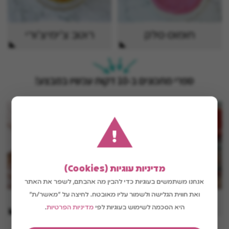
חומוס סלק
רוטב צ'ימיצ'ורי
!
מדיניות עוגיות (Cookies)
אנחנו משתמשים בעוגיות כדי להבין מה אהבתם, לשפר את האתר
ואת חווית הגלישה ולשמור עליו מאובטח. לחיצה על "מאשר/ת"
רוטב אלף האיים
רוטב בשמל
היא הסכמה לשימוש בעוגיות לפי
מדיניות הפרטיות
.