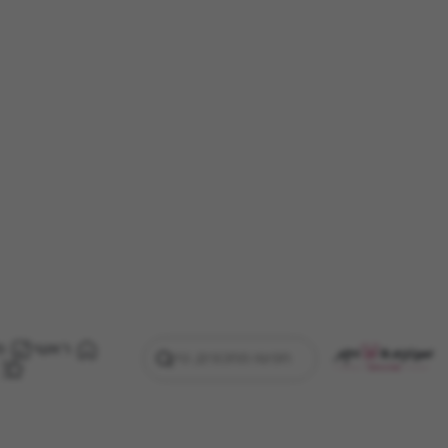
ראשי
מ