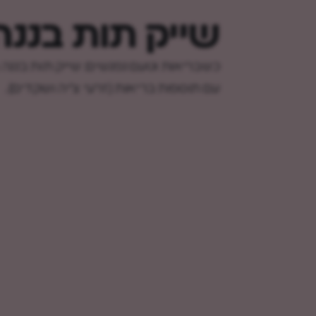
שייק תות בננה
כשבריאות וטעם נפגשים: שייק תות בננה
עם תוספות בריאות (זרעי צ'יה ושקדים).