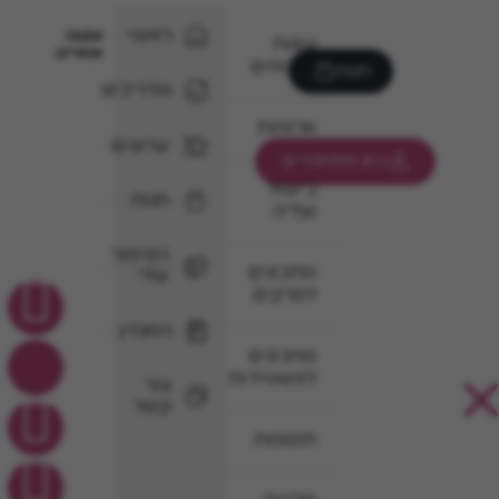
ראשי
עקבו
עוגות
אחרינו
וקינוחים
חנות
מדריכים
ארוחות
ערוצים
כאן מתחברים
בישול
חנות
וצליה
הסיפור
מתכונים
שלי
למרקים
המגזין
מתכונים
לפשטידות
צור
קשר
תוספות