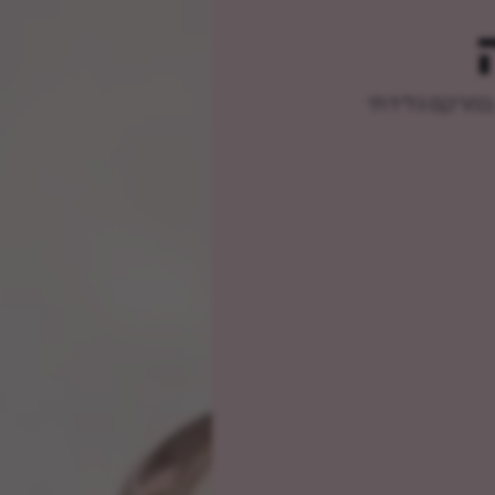
 במרקם גלידתי