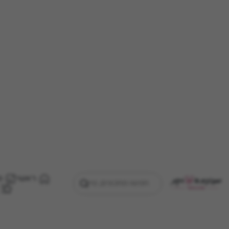
ראשי
מ