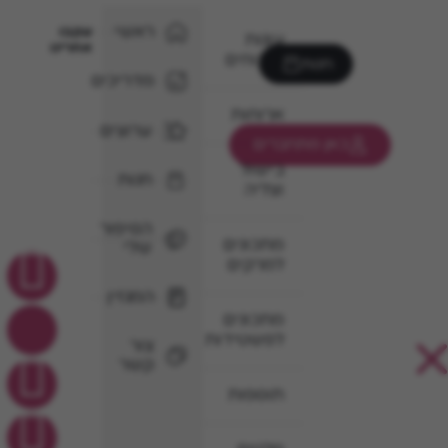
ראשי
עקבו
עוגות
אחרינו
וקינוחים
חנות
מדריכים
ארוחות
ערוצים
כאן מתחברים
בישול
חנות
וצליה
הסיפור
מתכונים
שלי
למרקים
המגזין
מתכונים
לפשטידות
צור
קשר
תוספות