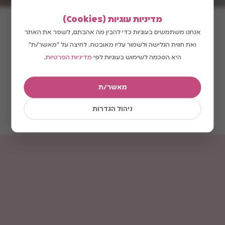
מדיניות עוגיות (Cookies)
אנחנו משתמשים בעוגיות כדי להבין מה אהבתם, לשפר את האתר
ואת חווית הגלישה ולשמור עליו מאובטח. לחיצה על "מאשר/ת"
היא הסכמה לשימוש בעוגיות לפי
מדיניות הפרטיות
.
מאשר/ת
ניהול הגדרות