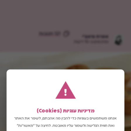
121 תגובות
אפרת סיאצ'י
מתכונים ב-10 דקות
!
מדיניות עוגיות (Cookies)
אנחנו משתמשים בעוגיות כדי להבין מה אהבתם, לשפר את האתר
ואת חווית הגלישה ולשמור עליו מאובטח. לחיצה על "מאשר/ת"
147
הכינו ואהבו