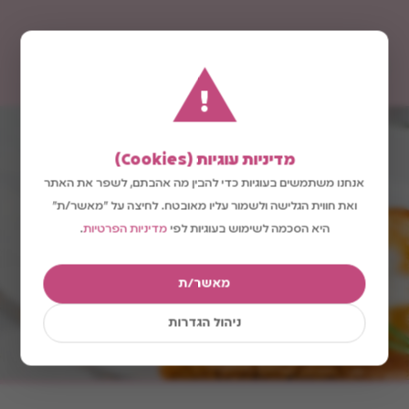
20 תגובות
אפרת סיאצ'י
מתכונים ב-10 דקות
!
מדיניות עוגיות (Cookies)
אנחנו משתמשים בעוגיות כדי להבין מה אהבתם, לשפר את האתר
ואת חווית הגלישה ולשמור עליו מאובטח. לחיצה על "מאשר/ת"
היא הסכמה לשימוש בעוגיות לפי
מדיניות הפרטיות
.
מאשר/ת
ניהול הגדרות
419
הכינו ואהבו