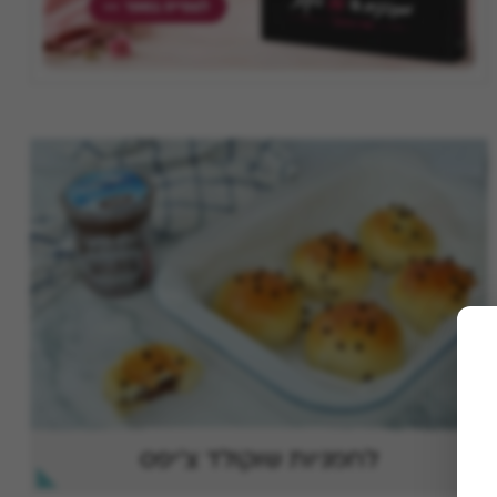
לחמניות שוקולד צ'יפס