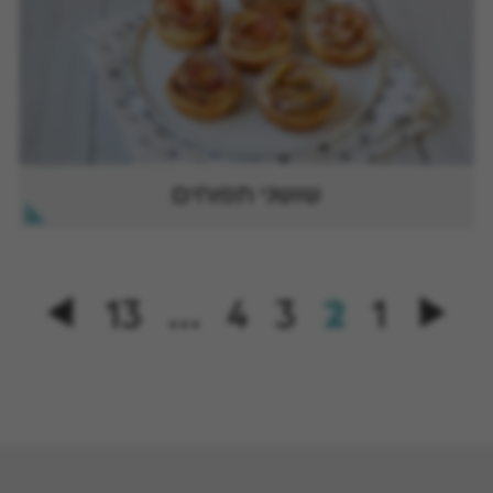
שושני תפוחים
13
…
4
3
2
1