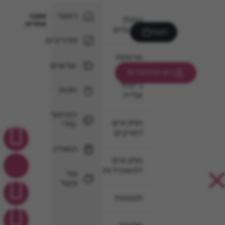
ראשי
עקבו
עוגות
אחרינו
וקינוחים
חנות
מדריכים
ארוחות
ערוצים
כאן מתחברים
בישול
חנות
וצליה
הסיפור
מתכונים
שלי
למרקים
המגזין
מתכונים
לפשטידות
צור
קשר
תוספות