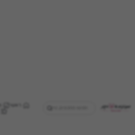
ראשי
מ