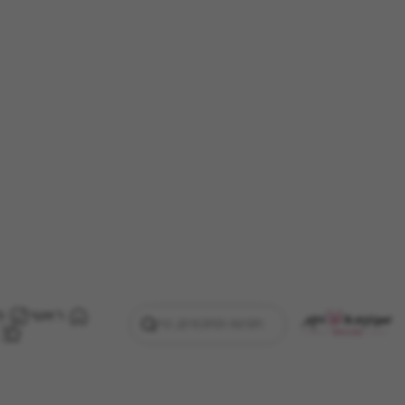
ראשי
מ