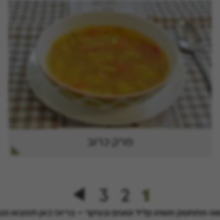
מרק כרוב
3
2
1
וט מתחשק משהו קליל וטעים ובעיקר – בריא! כאן תמצאו מב