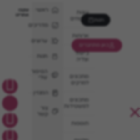
ראשי
עקבו
עוגות
אחרינו
וקינוחים
חנות
מדריכים
ארוחות
ערוצים
כאן מתחברים
בישול
חנות
וצליה
הסיפור
מתכונים
שלי
למרקים
המגזין
מתכונים
לפשטידות
צור
קשר
תוספות