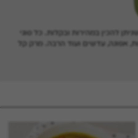
תן להכין במהירות ובקלות. כל סוגי
, אפונה, עדשים ועוד הרבה. מרק קל