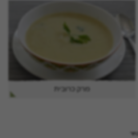
מרק כרובית
חר