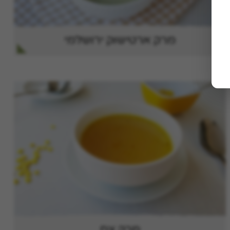
מרק ארטישוק ירושלמי
מרק צח