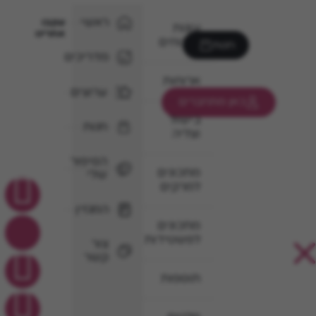
ראשי
עקבו
עוגות
אחרינו
וקינוחים
חנות
מדריכים
ארוחות
ערוצים
כאן מתחברים
בישול
חנות
וצליה
הסיפור
מתכונים
שלי
למרקים
המגזין
מתכונים
לפשטידות
צור
קשר
תוספות