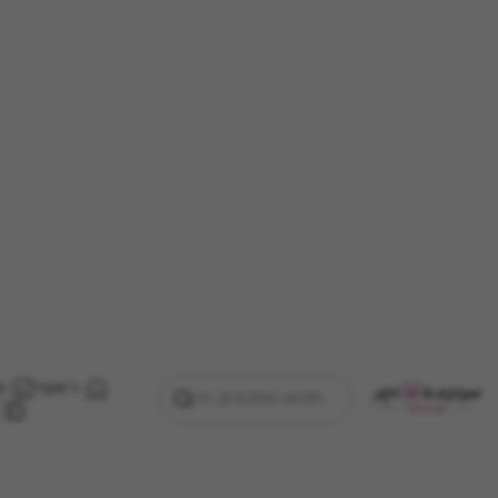
ראשי
מ