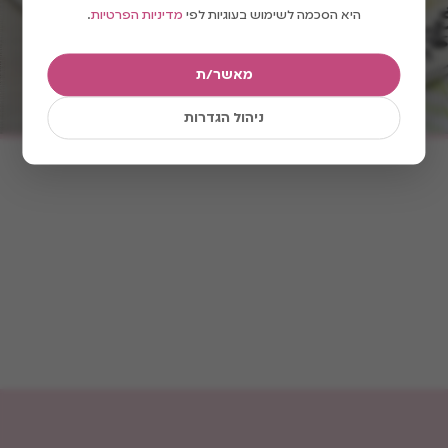
היא הסכמה לשימוש בעוגיות לפי
מדיניות הפרטיות
.
מאשר/ת
38
הכינו ואהבו
ניהול הגדרות