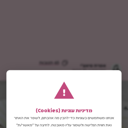
65 תגובות
אפרת סיאצ'י
מתכונים ב-10 דקות
!
מדיניות עוגיות (Cookies)
אנחנו משתמשים בעוגיות כדי להבין מה אהבתם, לשפר את האתר
ואת חווית הגלישה ולשמור עליו מאובטח. לחיצה על "מאשר/ת"