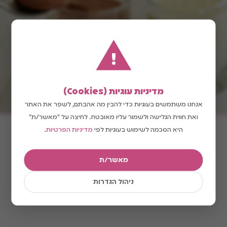
!
מדיניות עוגיות (Cookies)
169
הכינו ואהבו
אנחנו משתמשים בעוגיות כדי להבין מה אהבתם, לשפר את האתר
ואת חווית הגלישה ולשמור עליו מאובטח. לחיצה על "מאשר/ת"
היא הסכמה לשימוש בעוגיות לפי
מדיניות הפרטיות
.
מאשר/ת
ניהול הגדרות