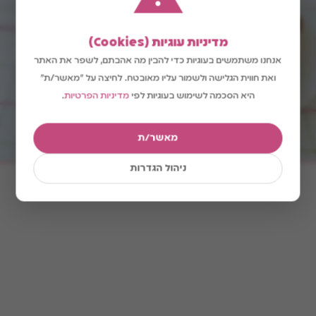
מדיניות עוגיות (Cookies)
אנחנו משתמשים בעוגיות כדי להבין מה אהבתם, לשפר את האתר
ואת חווית הגלישה ולשמור עליו מאובטח. לחיצה על "מאשר/ת"
היא הסכמה לשימוש בעוגיות לפי
מדיניות הפרטיות
.
156
הכינו ואהבו
מאשר/ת
ניהול הגדרות