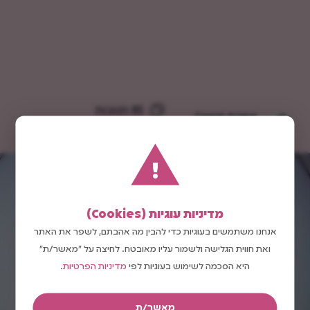
85 תגובות
אפרת סיאצ'י
מתכונים ב-10 דקות
!
מדיניות עוגיות (Cookies)
אנחנו משתמשים בעוגיות כדי להבין מה אהבתם, לשפר את האתר
ואת חווית הגלישה ולשמור עליו מאובטח. לחיצה על "מאשר/ת"
היא הסכמה לשימוש בעוגיות לפי
מדיניות הפרטיות
.
מאשר/ת