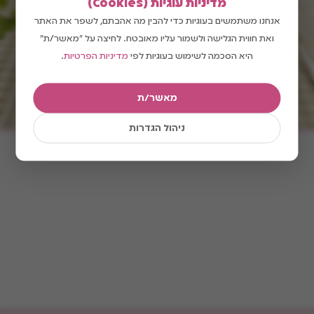
מדיניות עוגיות (Cookies)
אנחנו משתמשים בעוגיות כדי להבין מה אהבתם, לשפר את האתר
ואת חווית הגלישה ולשמור עליו מאובטח. לחיצה על "מאשר/ת"
היא הסכמה לשימוש בעוגיות לפי
מדיניות הפרטיות
.
מאשר/ת
171
הכינו ואהבו
ניהול הגדרות