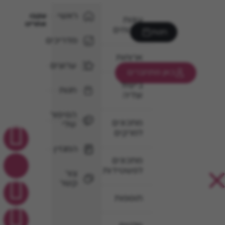
ראשי
עקבו
עוגות
אחרינו
וקינוחים
חנות
מדריכים
ארוחות
ערוצים
כאן מתחברים
בישול
חנות
וצליה
הסיפור
מתכונים
שלי
למרקים
המגזין
מתכונים
לפשטידות
צור
קשר
תוספות