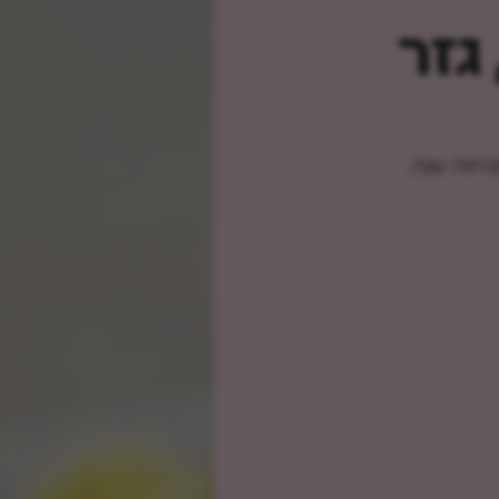
גזר
חזה עוף,