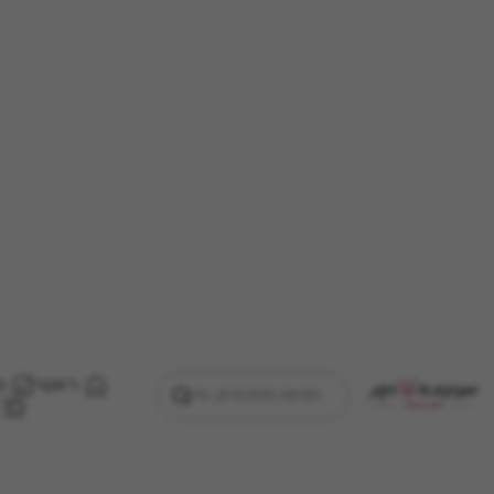
ראשי
מ