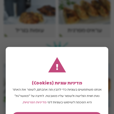
עראיס מפרגית
עופות בגריל
!
מדיניות עוגיות (Cookies)
אנחנו משתמשים בעוגיות כדי להבין מה אהבתם, לשפר את האתר
ואת חווית הגלישה ולשמור עליו מאובטח. לחיצה על "מאשר/ת"
היא הסכמה לשימוש בעוגיות לפי
מדיניות הפרטיות
.
פרגיות ברוטב
אוסובוקו עגל