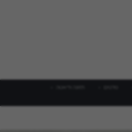
סלטים
תזונה ודיאטה