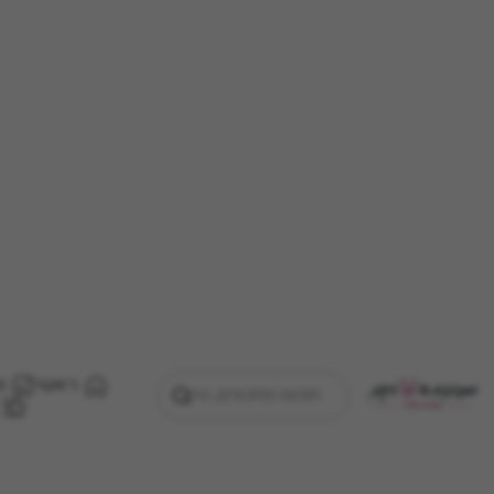
ראשי
מ