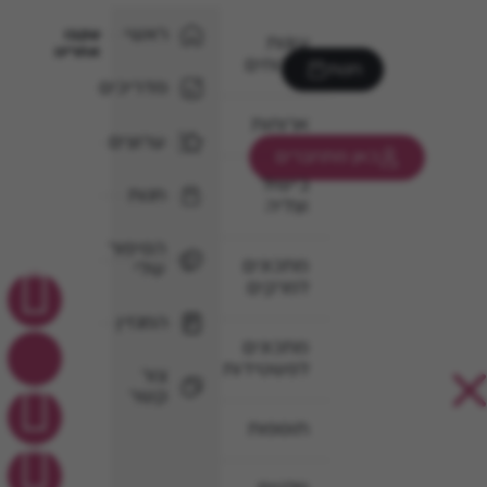
ראשי
עקבו
עוגות
אחרינו
וקינוחים
חנות
מדריכים
ארוחות
ערוצים
כאן מתחברים
בישול
חנות
וצליה
הסיפור
מתכונים
שלי
למרקים
המגזין
מתכונים
לפשטידות
צור
קשר
תוספות