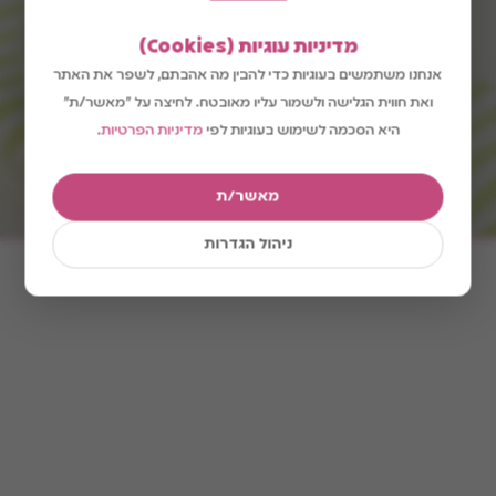
מדיניות עוגיות (Cookies)
אנחנו משתמשים בעוגיות כדי להבין מה אהבתם, לשפר את האתר
ואת חווית הגלישה ולשמור עליו מאובטח. לחיצה על "מאשר/ת"
היא הסכמה לשימוש בעוגיות לפי
מדיניות הפרטיות
.
747
הכינו ואהבו
מאשר/ת
ניהול הגדרות