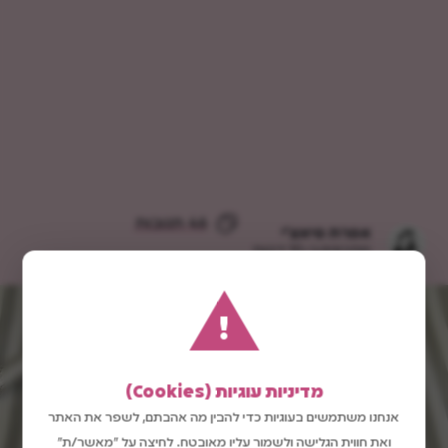
46 תגובות
אפרת סיאצ'י
מתכונים ב-10 דקות
!
מדיניות עוגיות (Cookies)
אנחנו משתמשים בעוגיות כדי להבין מה אהבתם, לשפר את האתר
ואת חווית הגלישה ולשמור עליו מאובטח. לחיצה על "מאשר/ת"