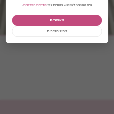
היא הסכמה לשימוש בעוגיות לפי
מדיניות הפרטיות
.
מאשר/ת
121
הכינו ואהבו
ניהול הגדרות