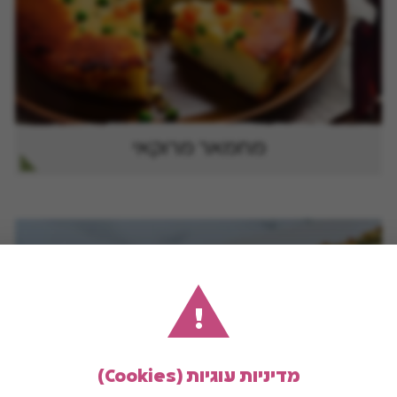
מחמאר מרוקאי
!
מדיניות עוגיות (Cookies)