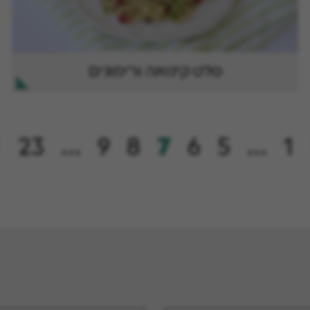
סלט קינואה ורימונים
23
…
9
8
7
6
5
…
1