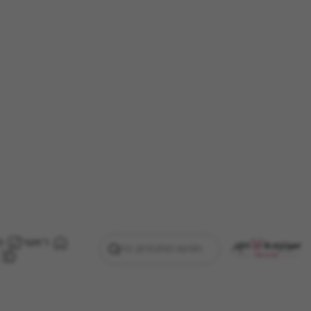
ראשי
מ