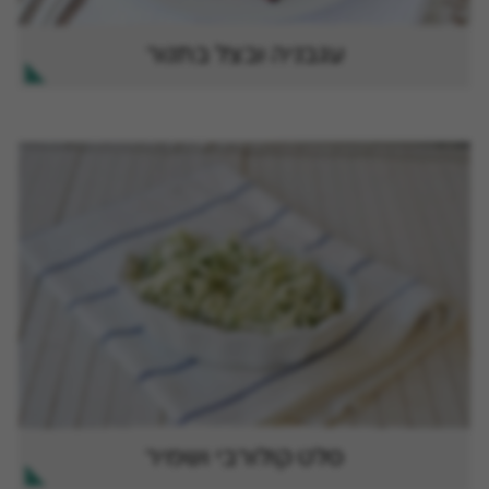
עגבניה ובצל בתנור
סלט קולורבי ושמיר