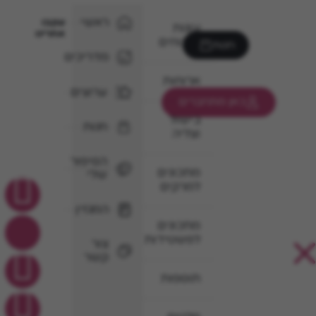
ראשי
עקבו
עוגות
אחרינו
וקינוחים
חנות
מדריכים
ארוחות
ערוצים
כאן מתחברים
בישול
חנות
וצליה
הסיפור
מתכונים
שלי
למרקים
המגזין
מתכונים
לפשטידות
צור
קשר
תוספות