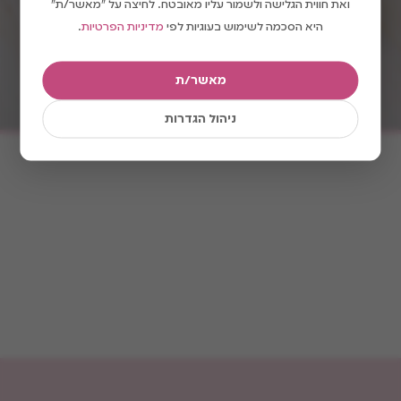
ואת חווית הגלישה ולשמור עליו מאובטח. לחיצה על "מאשר/ת"
היא הסכמה לשימוש בעוגיות לפי
מדיניות הפרטיות
.
מאשר/ת
118
הכינו ואהבו
ניהול הגדרות