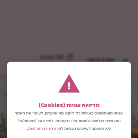
281 תגובות
אפרת סיאצ'י
מתכונים ב-10 דקות
!
מדיניות עוגיות (Cookies)
אנחנו משתמשים בעוגיות כדי להבין מה אהבתם, לשפר את האתר
ואת חווית הגלישה ולשמור עליו מאובטח. לחיצה על "מאשר/ת"
היא הסכמה לשימוש בעוגיות לפי
מדיניות הפרטיות
.