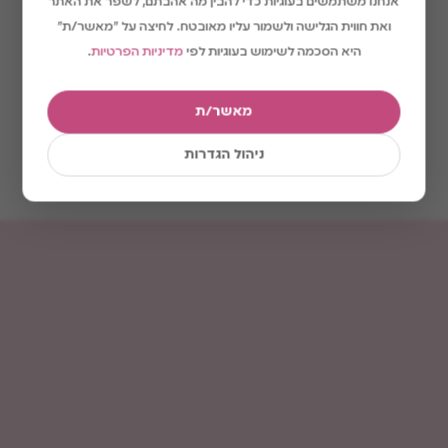
אנחנו משתמשים בעוגיות כדי להבין מה אהבתם, לשפר את האתר
ואת חווית הגלישה ולשמור עליו מאובטח. לחיצה על "מאשר/ת"
היא הסכמה לשימוש בעוגיות לפי
מדיניות הפרטיות
.
מאשר/ת
ניהול הגדרות