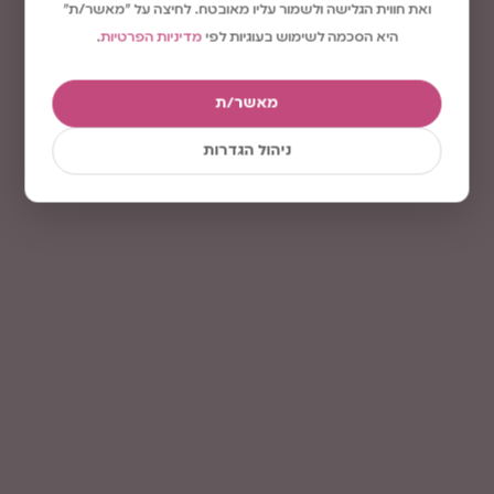
ואת חווית הגלישה ולשמור עליו מאובטח. לחיצה על "מאשר/ת"
היא הסכמה לשימוש בעוגיות לפי
מדיניות הפרטיות
.
מאשר/ת
ניהול הגדרות