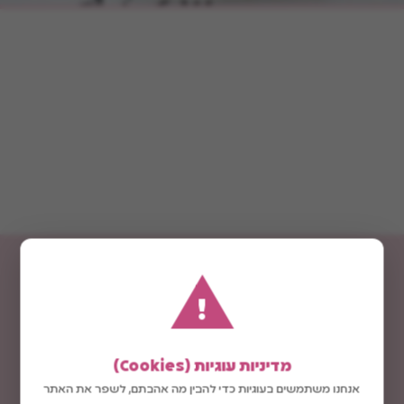
!
מדיניות עוגיות (Cookies)
אנחנו משתמשים בעוגיות כדי להבין מה אהבתם, לשפר את האתר