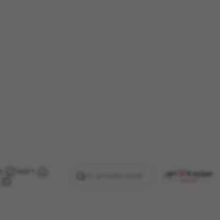
ראשי
מ