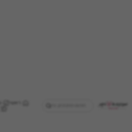
ראשי
מ