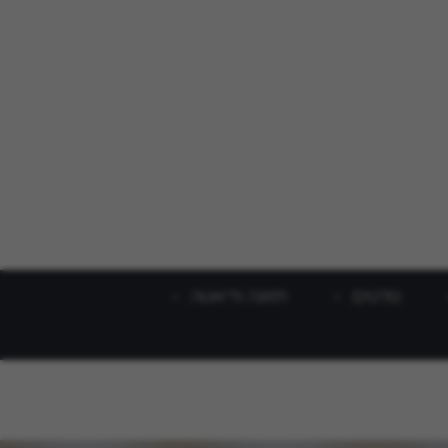
סלטים
תזונה ודיאטה