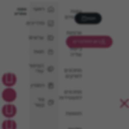
ראשי
עקבו
עוגות
אחרינו
וקינוחים
חנות
מדריכים
ארוחות
ערוצים
כאן מתחברים
בישול
חנות
וצליה
הסיפור
מתכונים
שלי
למרקים
המגזין
מתכונים
לפשטידות
צור
קשר
תוספות