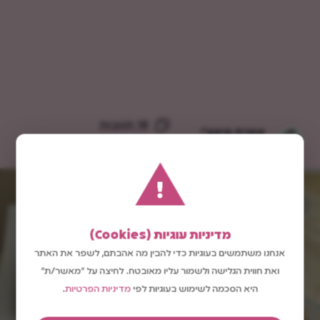
18 תגובות
אפרת סיאצ'י
מתכונים ב-10 דקות
!
מדיניות עוגיות (Cookies)
אנחנו משתמשים בעוגיות כדי להבין מה אהבתם, לשפר את האתר
ואת חווית הגלישה ולשמור עליו מאובטח. לחיצה על "מאשר/ת"
היא הסכמה לשימוש בעוגיות לפי
מדיניות הפרטיות
.