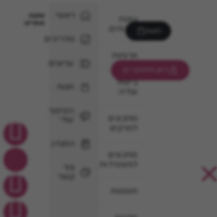
ראשי
עקבו
עוגות
אחרינו
וקינוחים
חנות
מדריכים
ארוחות
ערוצים
כאן מתחברים
בישול
חנות
וצליה
הסיפור
מתכונים
שלי
למרקים
המגזין
מתכונים
לפשטידות
צור
קשר
תוספות