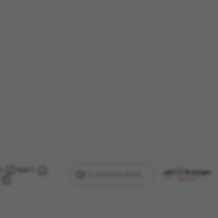
ראשי
מ