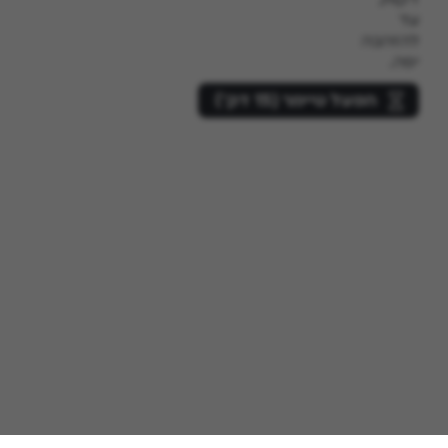
עד
להזהבה
יפה.
הפעל טיימר (15 דק’)