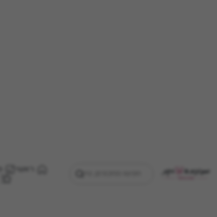
ראשי
מ