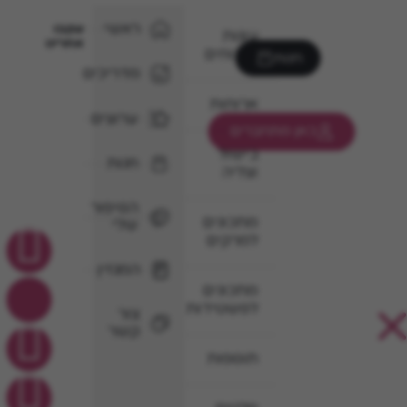
ראשי
עקבו
עוגות
אחרינו
וקינוחים
חנות
מדריכים
ארוחות
ערוצים
כאן מתחברים
בישול
חנות
וצליה
הסיפור
מתכונים
שלי
למרקים
המגזין
מתכונים
לפשטידות
צור
קשר
תוספות