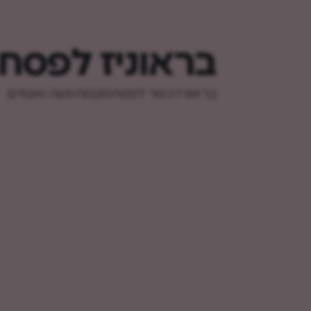
בראוניז לפסח
בראוניז כשר לפסח מקמח מצה ואגוזים