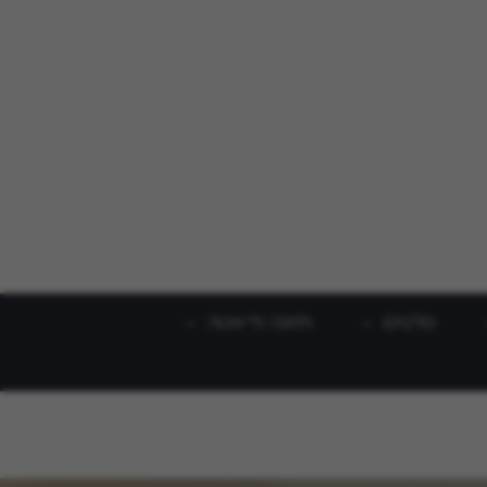
סלטים
תזונה ודיאטה