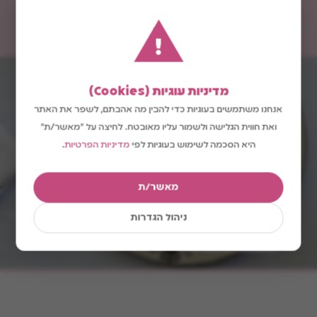
77 תגובות
אפרת סיאצ'י
מתכונים ב-10 דקות
!
מדיניות עוגיות (Cookies)
אנחנו משתמשים בעוגיות כדי להבין מה אהבתם, לשפר את האתר
ואת חווית הגלישה ולשמור עליו מאובטח. לחיצה על "מאשר/ת"
היא הסכמה לשימוש בעוגיות לפי
מדיניות הפרטיות
.
מאשר/ת
ניהול הגדרות
162
הכינו ואהבו