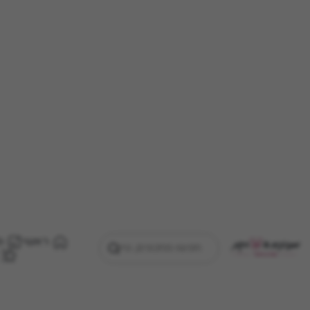
ראשי
מ