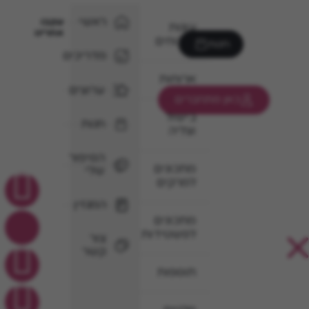
ראשי
עקבו
עוגות
אחרינו
וקינוחים
חנות
מדריכים
ארוחות
ערוצים
כאן מתחברים
בישול
חנות
וצליה
הסיפור
מתכונים
שלי
למרקים
המגזין
מתכונים
לפשטידות
צור
קשר
תוספות