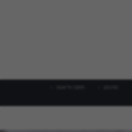
סלטים
תזונה ודיאטה