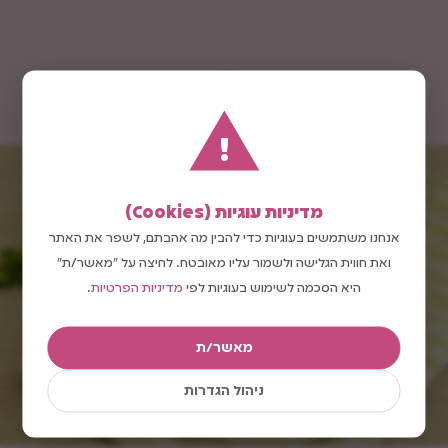
56 תגובות
אפרת סיאצ'י
מתכונים ב-10 דקות
!
מדיניות עוגיות (Cookies)
אנחנו משתמשים בעוגיות כדי להבין מה אהבתם, לשפר את האתר
ואת חווית הגלישה ולשמור עליו מאובטח. לחיצה על "מאשר/ת"
היא הסכמה לשימוש בעוגיות לפי
מדיניות הפרטיות
.
מאשר/ת
ניהול הגדרות
14
הכינו ואהבו