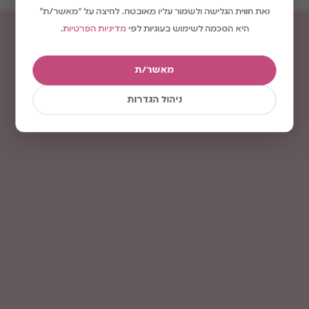
ואת חווית הגלישה ולשמור עליו מאובטח. לחיצה על "מאשר/ת"
היא הסכמה לשימוש בעוגיות לפי
מדיניות הפרטיות
.
מאשר/ת
ניהול הגדרות