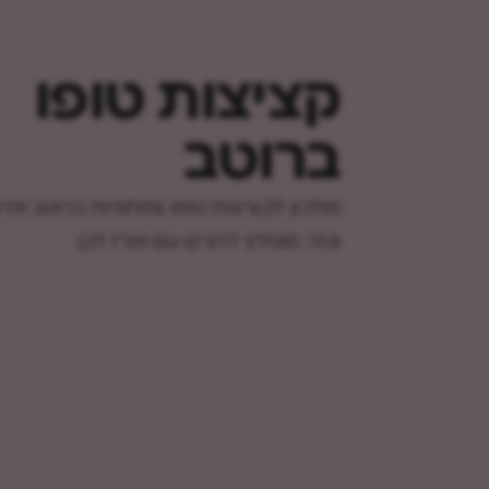
קציצות טופו
ברוטב
מתכון לקציצות טופו צמחוניות ברוטב אדו
וגזר. מומלץ להגיש עם אורז לבן