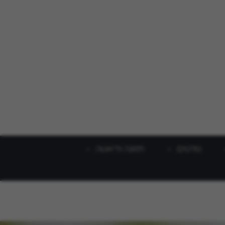
סלטים
תזונה ודיאטה