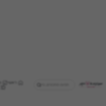
ראשי
מ