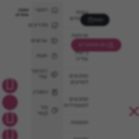
ראשי
עקבו
עוגות
אחרינו
וקינוחים
חנות
מדריכים
ארוחות
ערוצים
כאן מתחברים
בישול
חנות
וצליה
הסיפור
מתכונים
שלי
למרקים
המגזין
מתכונים
לפשטידות
צור
קשר
תוספות